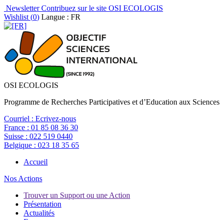
Newsletter
Contribuez sur le site OSI ECOLOGIS
Wishlist (
0
)
Langue : FR
OSI ECOLOGIS
Programme de Recherches Participatives et d’Education aux Sciences
Courriel :
Ecrivez-nous
France :
01 85 08 36 30
Suisse :
022 519 0440
Belgique :
023 18 35 65
Accueil
Nos Actions
Trouver un Support ou une Action
Présentation
Actualités