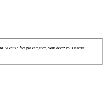
rum, vous devez vous enregistrer au préalable. Merci d’indiquer ci-dessous l’identifiant personnel qui vous a été fourni. Si vous n’êtes pas enregistré, vous devez vous inscrire.