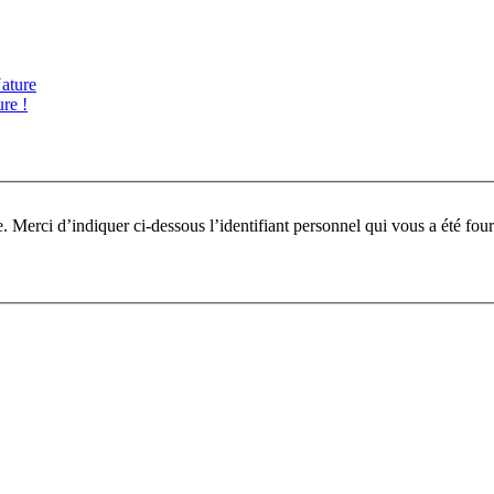
ature
re !
Pour participer à ce fo