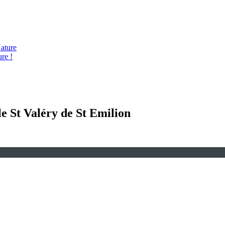
ature
re !
le St Valéry de St Emilion