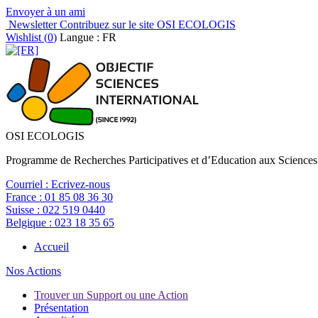
Envoyer à un ami
Newsletter
Contribuez sur le site OSI ECOLOGIS
Wishlist (
0
)
Langue : FR
OSI ECOLOGIS
Programme de Recherches Participatives et d’Education aux Sciences
Courriel :
Ecrivez-nous
France :
01 85 08 36 30
Suisse :
022 519 0440
Belgique :
023 18 35 65
Accueil
Nos Actions
Trouver un Support ou une Action
Présentation