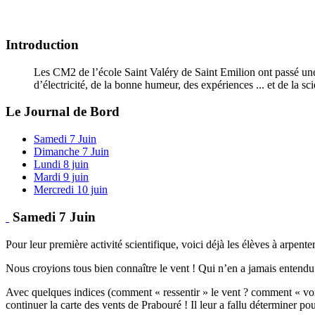
Introduction
Les CM2 de l’école Saint Valéry de Saint Emilion ont passé une
d’électricité, de la bonne humeur, des expériences ... et de la sc
Le Journal de Bord
Samedi 7 Juin
Dimanche 7 Juin
Lundi 8 juin
Mardi 9 juin
Mercredi 10 juin
Samedi 7 Juin
Pour leur première activité scientifique, voici déjà les élèves à arpente
Nous croyions tous bien connaître le vent ! Qui n’en a jamais entendu par
Avec quelques indices (comment « ressentir » le vent ? comment « voir » 
continuer la carte des vents de Prabouré ! Il leur a fallu déterminer pour